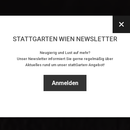
STATTGARTEN WIEN NEWSLETTER
Neugierig und Lust auf mehr?
Neue Öffnunszeiten:
Unser Newsletter informiert Sie gerne regelmäßig über
Aktuelles rund um unser stattGarten-Angebot!
immer ab Mittwoch
nachmittags
Anmelden
zu den
Öffnungszeiten